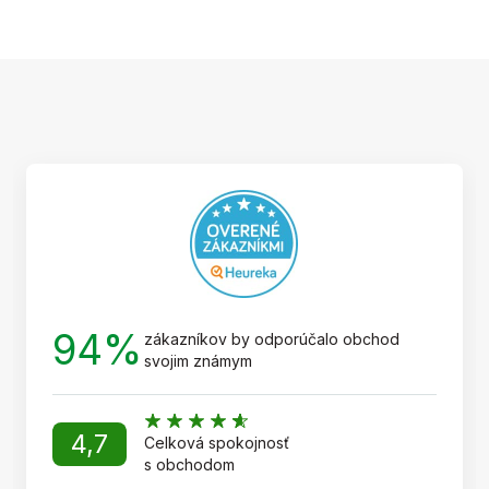
Z
á
p
ä
t
i
e
94%
zákazníkov by odporúčalo obchod
svojim známym
4,7
Celková spokojnosť
s obchodom