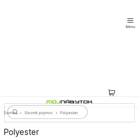
Prejsť
na
obsah
NÁKUPN
KOŠÍK
Domov
Slovník pojmov
Polyester
Polyester