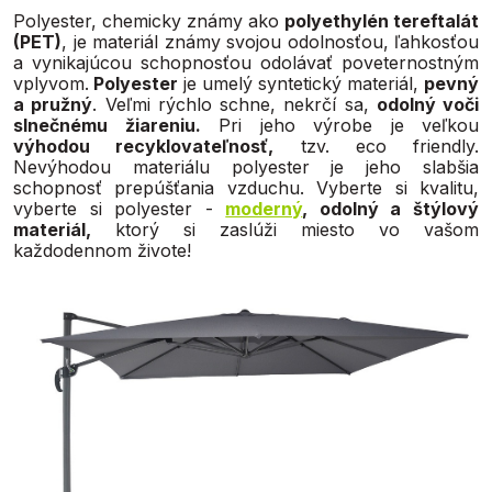
Polyester, chemicky známy ako
polyethylén tereftalát
(PET)
, je materiál známy svojou odolnosťou, ľahkosťou
a vynikajúcou schopnosťou odolávať poveternostným
vplyvom.
Polyester
je umelý syntetický materiál,
pevný
a pružný
. Veľmi rýchlo schne, nekrčí sa,
odolný voči
slnečnému žiareniu.
Pri jeho výrobe je veľkou
výhodou recyklovateľnosť,
tzv. eco friendly.
Nevýhodou materiálu polyester je jeho slabšia
schopnosť prepúšťania vzduchu. Vyberte si kvalitu,
vyberte si polyester -
moderný
, odolný a štýlový
materiál,
ktorý si zaslúži miesto vo vašom
každodennom živote!