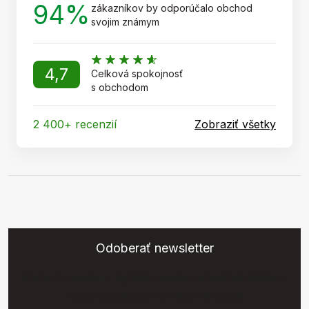
94%
zákazníkov by odporúčalo obchod
svojim známym
4,7
Celková spokojnosť
s obchodom
2 400+ recenzií
Zobraziť všetky
Odoberať newsletter
Vložte svoj e-mail a my Vám budeme zasielať informácie o
nových produktoch na našom e-shope.