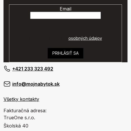
Email
Vaše osobné údaje budú spracované podľa
podmienok ochrany
osobných údajov
.
PRIHLÁSIŤ SA
+421 233 323 492
info@mojnabytok.sk
Všetky kontakty
Fakturačná adresa:
TrueOne s.r.o.
Školská 40