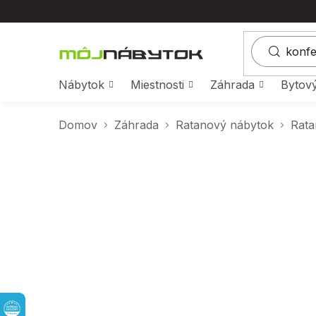
Prejsť
na
obsah
Nábytok
Miestnosti
Záhrada
Bytový
Domov
Záhrada
Ratanový nábytok
Rata