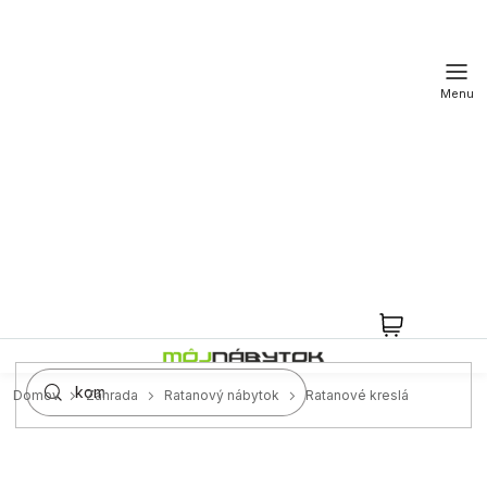
Prejsť
na
obsah
NÁKUPN
KOŠÍK
Domov
Záhrada
Ratanový nábytok
Ratanové kreslá