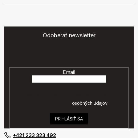
Odoberať newsletter
Vložte svoj e-mail a my Vám budeme zasielať informácie o
nových produktoch na našom e-shope.
Email
Vaše osobné údaje budú spracované podľa
podmienok ochrany
osobných údajov
.
PRIHLÁSIŤ SA
+421 233 323 492