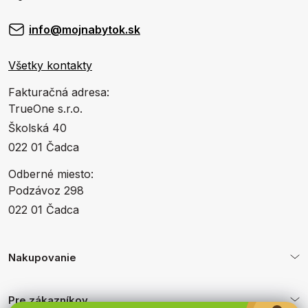
info@mojnabytok.sk
Všetky kontakty
Fakturačná adresa:
TrueOne s.r.o.
Školská 40
022 01 Čadca
Odberné miesto:
Podzávoz 298
022 01 Čadca
Nakupovanie
Pre zákazníkov