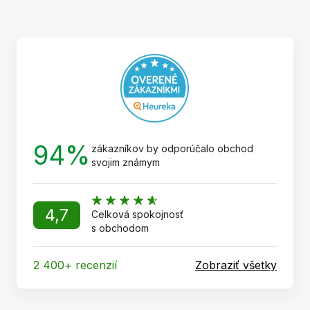
p
ä
t
i
e
94%
zákazníkov by odporúčalo obchod
svojim známym
4,7
Celková spokojnosť
s obchodom
2 400+ recenzií
Zobraziť všetky