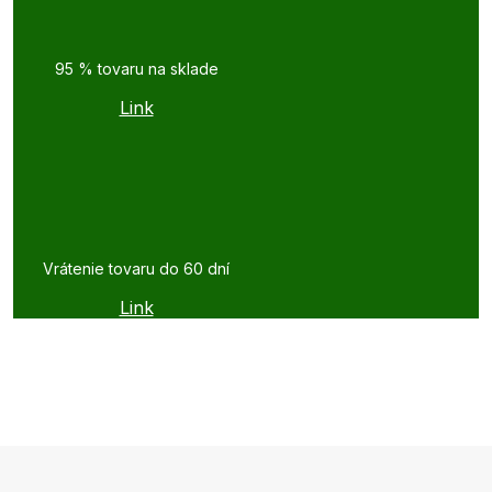
95 % tovaru na sklade
Link
Vrátenie tovaru do 60 dní
Link
Z
á