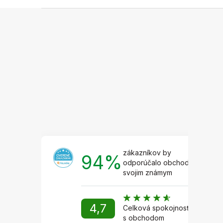
Z
á
p
ä
t
i
e
zákazníkov by
94%
odporúčalo obchod
svojim známym
4,7
Celková spokojnosť
s obchodom