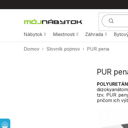
Prejsť
na
obsah
Nábytok
Miestnosti
Záhrada
Bytový
Domov
Slovník pojmov
PUR pena
B
PUR pen
o
č
POLYURETÁN
n
diizokyanátom
ý
tzv. PUR peny
p
pričom ich vý
a
n
e
l