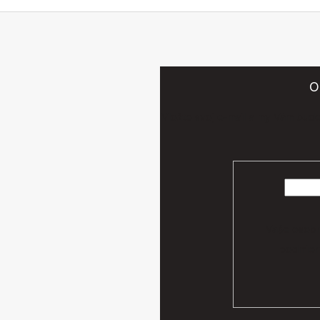
O
Vložte svoj e-mail a my Vám bud
Vaše osobn
podmien