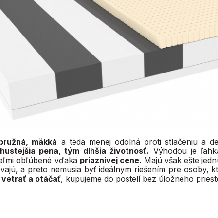
pružná, mäkká
a teda menej odolná proti stlačeniu a de
hustejšia pena, tým dlhšia životnosť.
Výhodou je ľahká
eľmi obľúbené vďaka
priaznivej cene.
Majú však ešte jednu
evajú, a preto nemusia byť ideálnym riešením pre osoby, 
 vetrať a otáčať
, kupujeme do postelí bez úložného priest