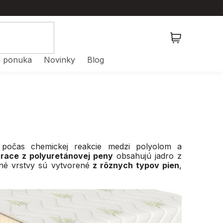
NÁKUPNÝ
KOŠÍK
 ponuka
Novinky
Blog
očas chemickej reakcie medzi polyolom a
race z polyuretánovej peny
obsahujú jadro z
né vrstvy sú vytvorené
z rôznych typov pien
,