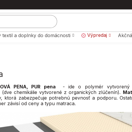
Výpredaj
 textil a doplnky do domácnosti
Akčná
a
OVÁ PENA, PUR pena
- ide o polymér vytvorený p
 (dve chemikálie vytvorené z organických zlúčenín).
Mat
, ktorá zabezpečuje potrebnú pevnosť a podporu. Ostat
ber závisí od ceny a typu matraca.