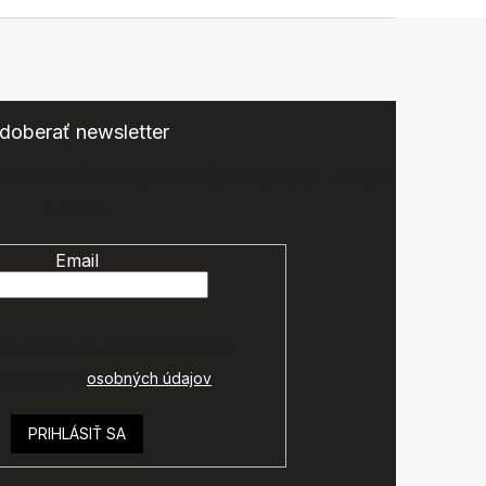
doberať newsletter
eme zasielať informácie o nových produktoch na našom
e-shope.
Email
é údaje budú spracované podľa
ok ochrany
osobných údajov
.
PRIHLÁSIŤ SA