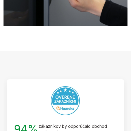
Z
á
p
ä
t
i
e
94%
zákazníkov by odporúčalo obchod