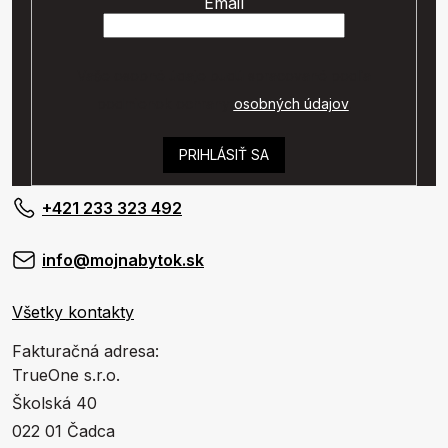
Email
Vaše osobné údaje budú spracované podľa
podmienok ochrany
osobných údajov
.
PRIHLÁSIŤ SA
+421 233 323 492
info@mojnabytok.sk
Všetky kontakty
Fakturačná adresa:
TrueOne s.r.o.
Školská 40
022 01 Čadca