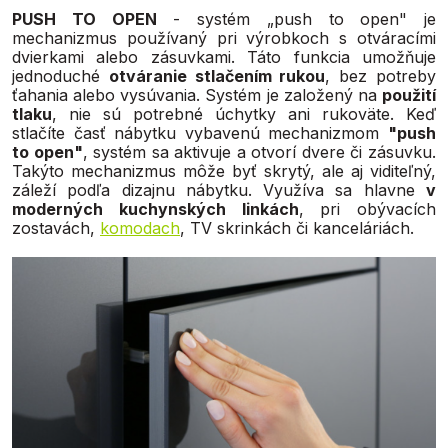
PUSH TO OPEN
- systém „push to open" je
mechanizmus používaný pri výrobkoch s otváracími
dvierkami alebo zásuvkami. Táto funkcia umožňuje
jednoduché
otváranie stlačením rukou
, bez potreby
ťahania alebo vysúvania. Systém je založený na
použití
tlaku
, nie sú potrebné úchytky ani rukoväte. Keď
stlačíte časť nábytku vybavenú mechanizmom
"push
to open"
, systém sa aktivuje a otvorí dvere či zásuvku.
Takýto mechanizmus môže byť skrytý, ale aj viditeľný,
záleží podľa dizajnu nábytku. Využíva sa hlavne
v
moderných kuchynských linkách
, pri obývacích
zostavách,
komodach
, TV skrinkách či kanceláriách.