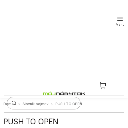
Prejsť
na
obsah
NÁKUPN
KOŠÍK
Domov
Slovník pojmov
PUSH TO OPEN
PUSH TO OPEN