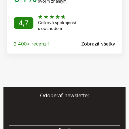
svojim známym
4,7
Celková spokojnosť
s obchodom
2 400+ recenzií
Zobraziť všetky
Odoberať newsletter
Vložte svoj e-mail a my Vám budeme zasielať informácie o
nových produktoch na našom e-shope.