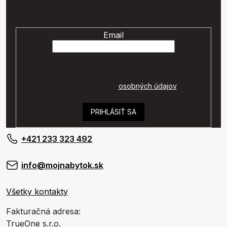
nových produktoch na našom e-shope.
Email
Vaše osobné údaje budú spracované podľa
podmienok ochrany
osobných údajov
.
PRIHLÁSIŤ SA
+421 233 323 492
info@mojnabytok.sk
Všetky kontakty
Fakturačná adresa:
TrueOne s.r.o.