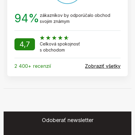
94%
zákazníkov by odporúčalo obchod
svojim známym
4,7
Celková spokojnosť
s obchodom
2 400+ recenzií
Zobraziť všetky
Odoberať newsletter
Vložte svoj e-mail a my Vám budeme zasielať informácie o