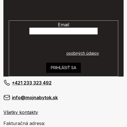
Vložte svoj e-mail a my Vám budeme zasielať informácie o
nových produktoch na našom e-shope.
Email
Vaše osobné údaje budú spracované podľa
podmienok ochrany
osobných údajov
.
PRIHLÁSIŤ SA
+421 233 323 492
info@mojnabytok.sk
Všetky kontakty
Fakturačná adresa: