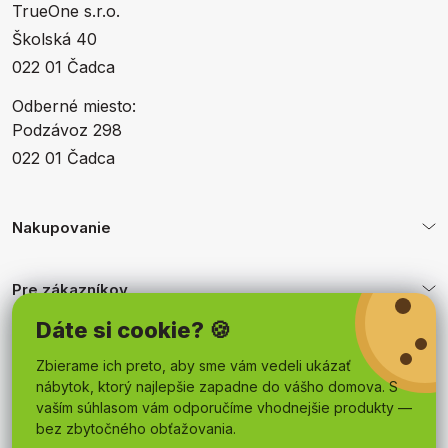
TrueOne s.r.o.
Školská 40
022 01 Čadca
Odberné miesto:
Podzávoz 298
022 01 Čadca
Nakupovanie
Pre zákazníkov
Dáte si cookie? 🍪
Obchodné podmienky
Zbierame ich preto, aby sme vám vedeli ukázať
nábytok, ktorý najlepšie zapadne do vášho domova. S
vaším súhlasom vám odporučíme vhodnejšie produkty —
bez zbytočného obťažovania.