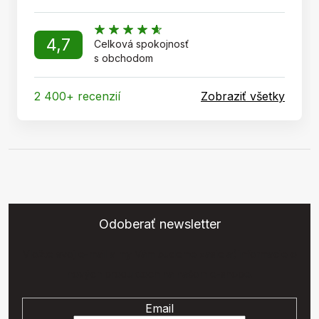
4,7
Celková spokojnosť
s obchodom
2 400+ recenzií
Zobraziť všetky
Odoberať newsletter
Vložte svoj e-mail a my Vám budeme zasielať informácie o
nových produktoch na našom e-shope.
Email