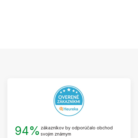
Z
á
p
ä
t
i
e
94%
zákazníkov by odporúčalo obchod
svojim známym