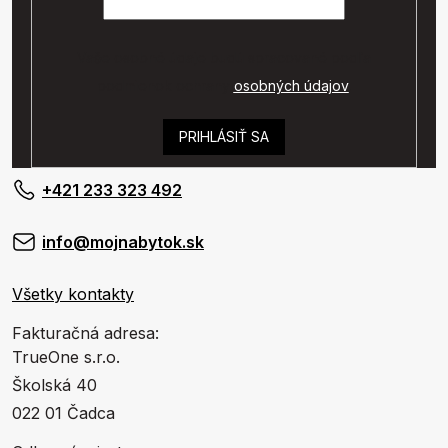
Vaše osobné údaje budú spracované podľa
podmienok ochrany
osobných údajov
.
PRIHLÁSIŤ SA
+421 233 323 492
info@mojnabytok.sk
Všetky kontakty
Fakturačná adresa:
TrueOne s.r.o.
Školská 40
022 01 Čadca