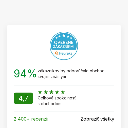
Z
á
p
ä
t
i
e
94%
zákazníkov by odporúčalo obchod
svojim známym
4,7
Celková spokojnosť
s obchodom
2 400+ recenzií
Zobraziť všetky