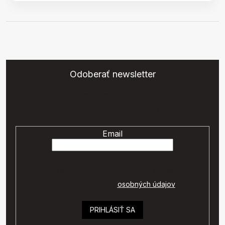
Odoberať newsletter
Vložte svoj e-mail a my Vám budeme zasielať informácie o
nových produktoch na našom e-shope.
Email
Vaše osobné údaje budú spracované podľa
podmienok ochrany
osobných údajov
.
PRIHLÁSIŤ SA