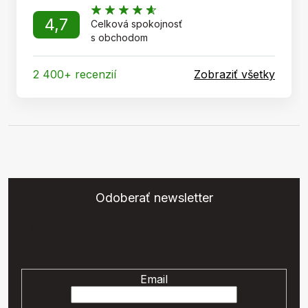
4,7
Celková spokojnosť
s obchodom
2 400+ recenzií
Zobraziť všetky
Odoberať newsletter
Vložte svoj e-mail a my Vám budeme zasielať informácie o
nových produktoch na našom e-shope.
Email