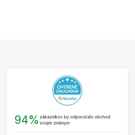
Z
á
p
ä
t
i
e
94%
zákazníkov by odporúčalo obchod
svojim známym