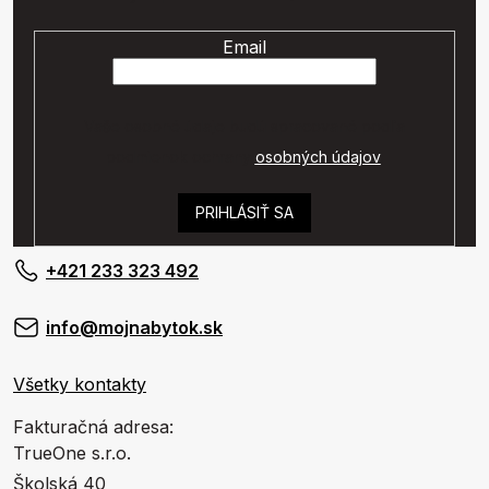
Email
Vaše osobné údaje budú spracované podľa
podmienok ochrany
osobných údajov
.
PRIHLÁSIŤ SA
+421 233 323 492
info@mojnabytok.sk
Všetky kontakty
Fakturačná adresa:
TrueOne s.r.o.
Školská 40