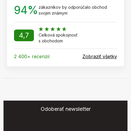
94%
zákazníkov by odporúčalo obchod
svojim známym
4,7
Celková spokojnosť
s obchodom
2 400+ recenzií
Zobraziť všetky
Odoberať newsletter
Vložte svoj e-mail a my Vám budeme zasielať informácie o
nových produktoch na našom e-shope.