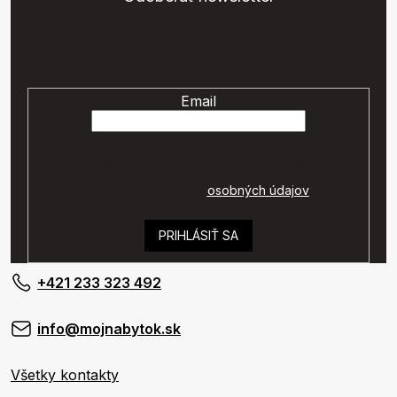
Vložte svoj e-mail a my Vám budeme zasielať informácie o
nových produktoch na našom e-shope.
Email
Vaše osobné údaje budú spracované podľa
podmienok ochrany
osobných údajov
.
PRIHLÁSIŤ SA
+421 233 323 492
info@mojnabytok.sk
Všetky kontakty