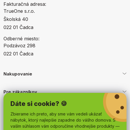
Fakturačná adresa:
TrueOne s.r.o.
Školská 40
022 01 Čadca
Odberné miesto:
Podzávoz 298
022 01 Čadca
Nakupovanie
Pre zákazníkov
Dáte si cookie? 🍪
Obchodné podmienky
Zbierame ich preto, aby sme vám vedeli ukázať
nábytok, ktorý najlepšie zapadne do vášho domova. S
vaším súhlasom vám odporučíme vhodnejšie produkty —