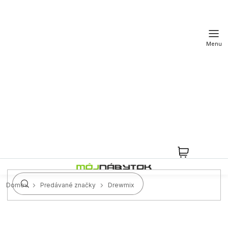
Prejsť
na
obsah
NÁKUPN
KOŠÍK
Domov
Predávané značky
Drewmix