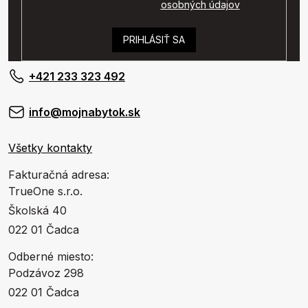
podmienok ochrany
osobných údajov
.
PRIHLÁSIŤ SA
+421 233 323 492
info@mojnabytok.sk
Všetky kontakty
Fakturačná adresa:
TrueOne s.r.o.
Školská 40
022 01 Čadca
Odberné miesto:
Podzávoz 298
022 01 Čadca