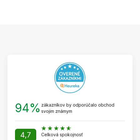
Z
á
p
ä
t
i
e
94%
zákazníkov by odporúčalo obchod
svojim známym
4,7
Celková spokojnosť