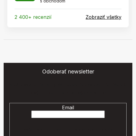
s obchodom
2 400+ recenzií
Zobraziť všetky
Odoberať newsletter
Vložte svoj e-mail a my Vám budeme zasielať informácie o
nových produktoch na našom e-shope.
Email
Vaše osobné údaje budú spracované podľa