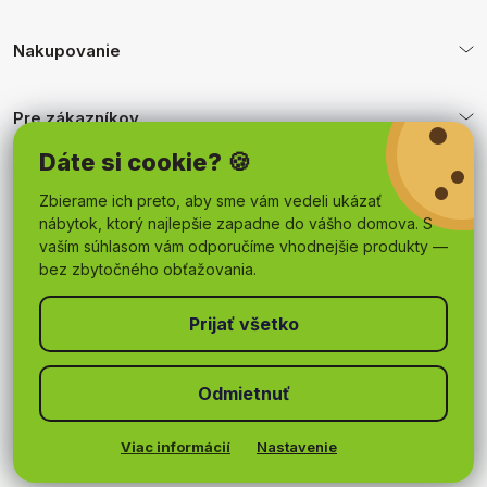
Nakupovanie
Pre zákazníkov
Dáte si cookie? 🍪
Obchodné podmienky
Zbierame ich preto, aby sme vám vedeli ukázať
nábytok, ktorý najlepšie zapadne do vášho domova. S
vaším súhlasom vám odporučíme vhodnejšie produkty —
bez zbytočného obťažovania.
Odmietnuť
Copyright 2026
mojnabytok.sk
. Všetky práva vyhradené.
Upraviť nastavenie cookies
Viac informácií
Nastavenie
Vytvoril Shoptet