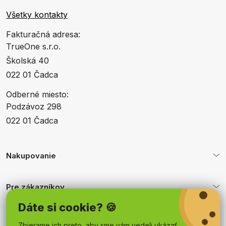
Všetky kontakty
Fakturačná adresa:
TrueOne s.r.o.
Školská 40
022 01 Čadca
Odberné miesto:
Podzávoz 298
022 01 Čadca
Nakupovanie
Pre zákazníkov
Dáte si cookie? 🍪
Obchodné podmienky
Zbierame ich preto, aby sme vám vedeli ukázať