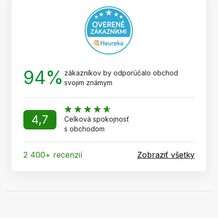
i
e
94%
zákazníkov by odporúčalo obchod
svojim známym
4,7
Celková spokojnosť
s obchodom
2 400+ recenzií
Zobraziť všetky