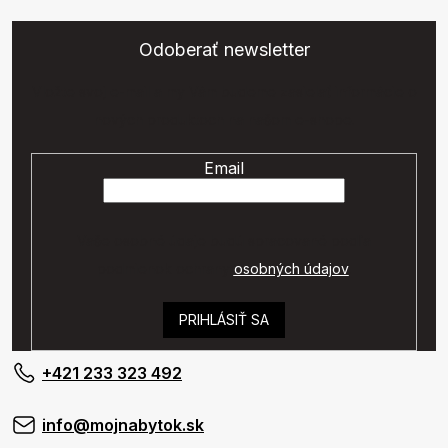
Odoberať newsletter
Vložte svoj e-mail a my Vám budeme zasielať informácie o
nových produktoch na našom e-shope.
Email
Vaše osobné údaje budú spracované podľa
podmienok ochrany
osobných údajov
.
PRIHLÁSIŤ SA
+421 233 323 492
info@mojnabytok.sk