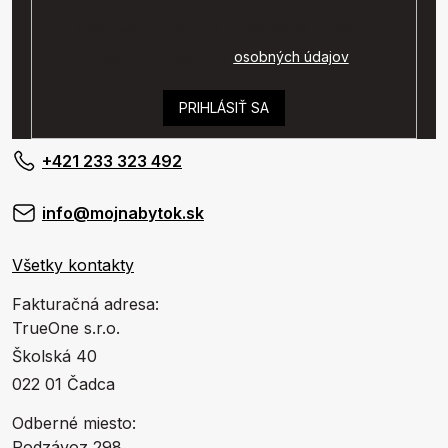
Vaše osobné údaje budú spracované podľa
podmienok ochrany
osobných údajov
.
PRIHLÁSIŤ SA
+421 233 323 492
info@mojnabytok.sk
Všetky kontakty
Fakturačná adresa:
TrueOne s.r.o.
Školská 40
022 01 Čadca
Odberné miesto:
Podzávoz 298