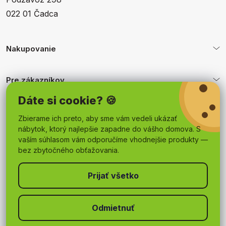
022 01 Čadca
Nakupovanie
Pre zákazníkov
Dáte si cookie? 🍪
Obchodné podmienky
Zbierame ich preto, aby sme vám vedeli ukázať
nábytok, ktorý najlepšie zapadne do vášho domova. S
vaším súhlasom vám odporučíme vhodnejšie produkty —
bez zbytočného obťažovania.
Odmietnuť
Copyright 2026
mojnabytok.sk
. Všetky práva vyhradené.
Upraviť nastavenie cookies