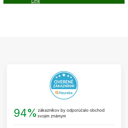
Link
Z
á
p
ä
t
i
e
94%
zákazníkov by odporúčalo obchod
svojim známym