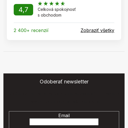
4,7
Celková spokojnosť
s obchodom
2 400+ recenzií
Zobraziť všetky
Odoberať newsletter
Vložte svoj e-mail a my Vám budeme zasielať informácie o
nových produktoch na našom e-shope.
Email