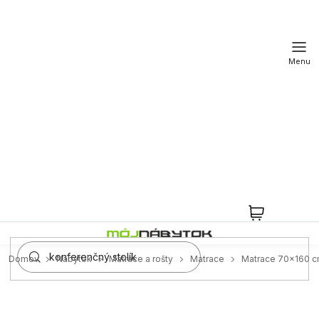
Prejsť
na
obsah
NÁKUPN
KOŠÍK
Domov
Nábytok
Matrace a rošty
Matrace
Matrace 70x160 