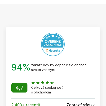
Z
á
p
ä
t
i
e
94%
zákazníkov by odporúčalo obchod
svojim známym
4,7
Celková spokojnosť
s obchodom
2 400+ recenzií
Zobraziť všetky