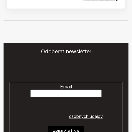
Odoberať newsletter
Vložte svoj e-mail a my Vám budeme zasielať informácie o
nových produktoch na našom e-shope.
Email
Vaše osobné údaje budú spracované podľa
podmienok ochrany
osobných údajov
.
PRIHLÁSIŤ SA