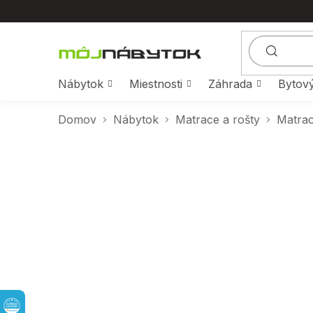
Prejsť
na
obsah
Nábytok
Miestnosti
Záhrada
Bytový
Domov
Nábytok
Matrace a rošty
Matra