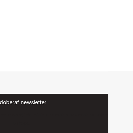
doberať newsletter
eme zasielať informácie o nových produktoch na našom
e-shope.