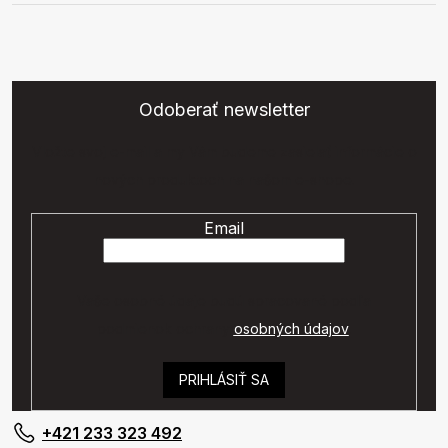
Odoberať newsletter
Vložte svoj e-mail a my Vám budeme zasielať informácie o
nových produktoch na našom e-shope.
Email
Vaše osobné údaje budú spracované podľa
podmienok ochrany
osobných údajov
.
PRIHLÁSIŤ SA
+421 233 323 492