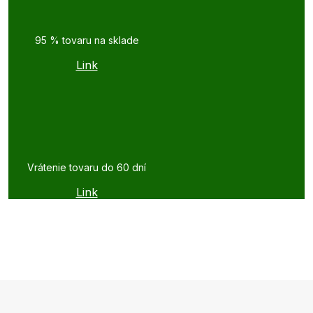
95 % tovaru na sklade
Link
Vrátenie tovaru do 60 dní
Link
Z
á