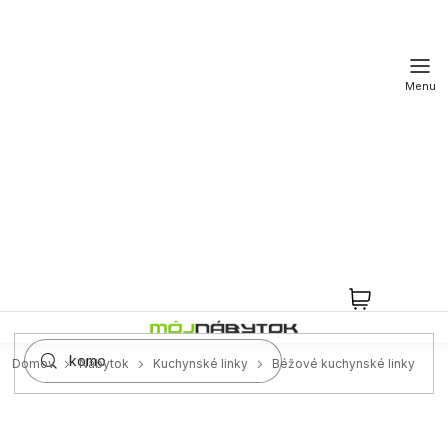
Prejsť
na
obsah
NÁKUPN
KOŠÍK
Domov
Nábytok
Kuchynské linky
Béžové kuchynské linky