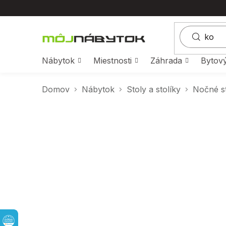
Prejsť
na
obsah
Nábytok
Miestnosti
Záhrada
Bytový
Domov
Nábytok
Stoly a stolíky
Nočné st