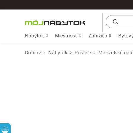
Prejsť
na
obsah
Nábytok
Miestnosti
Záhrada
Bytový
Domov
Nábytok
Postele
Manželské čal