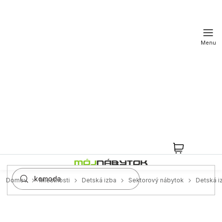
Prejsť
na
obsah
NÁKUPN
KOŠÍK
Domov
Miestnosti
Detská izba
Sektorový nábytok
Detská 