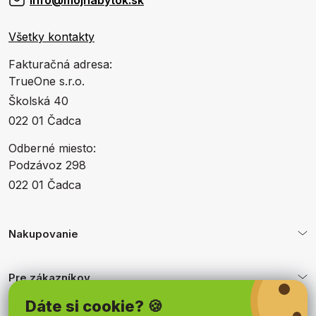
Všetky kontakty
Fakturačná adresa:
TrueOne s.r.o.
Školská 40
022 01 Čadca
Odberné miesto:
Podzávoz 298
022 01 Čadca
Nakupovanie
Pre zákazníkov
Dáte si cookie? 🍪