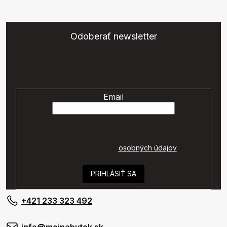
Odoberať newsletter
Vložte svoj e-mail a my Vám budeme zasielať informácie o
nových produktoch na našom e-shope.
Email
Vaše osobné údaje budú spracované podľa
podmienok ochrany
osobných údajov
.
PRIHLÁSIŤ SA
+421 233 323 492
info@mojnabytok.sk