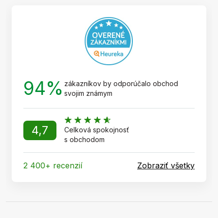
t
i
e
94%
zákazníkov by odporúčalo obchod
svojim známym
4,7
Celková spokojnosť
s obchodom
2 400+ recenzií
Zobraziť všetky