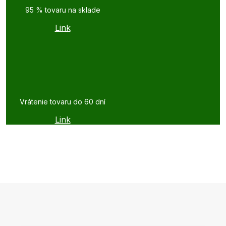
95 % tovaru na sklade
Link
Vrátenie tovaru do 60 dní
Link
Z
á
p
ä