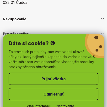
022 01 Čadca
Nakupovanie
Pre zákazníkov
Dáte si cookie? 🍪
Obchodné podmienky
Zbierame ich preto, aby sme vám vedeli ukázať
nábytok, ktorý najlepšie zapadne do vášho domova. S
vaším súhlasom vám odporučíme vhodnejšie produkty —
bez zbytočného obťažovania.
Odmietnuť
Copyright 2026
mojnabytok.sk
. Všetky práva vyhradené.
Upraviť nastavenie cookies
Viac informácií
Nastavenie