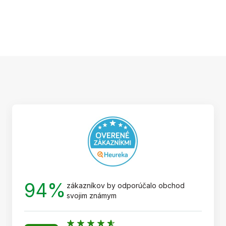
Z
á
p
ä
t
i
e
94%
zákazníkov by odporúčalo obchod
svojim známym