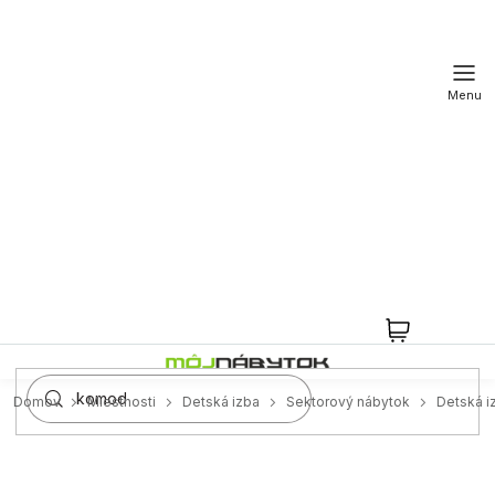
Prejsť
na
obsah
NÁKUPN
KOŠÍK
Domov
Miestnosti
Detská izba
Sektorový nábytok
Detská 