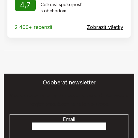
4,7
Celková spokojnosť
s obchodom
2 400+ recenzií
Zobraziť všetky
Odoberať newsletter
Vložte svoj e-mail a my Vám budeme zasielať informácie o
nových produktoch na našom e-shope.
Email