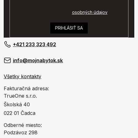
Vaše osobné údaje budú spracované podľa
podmienok ochrany
osobných údajov
.
PRIHLÁSIŤ SA
+421 233 323 492
info@mojnabytok.sk
Všetky kontakty
Fakturačná adresa:
TrueOne s.r.o.
Školská 40
022 01 Čadca
Odberné miesto:
Podzávoz 298