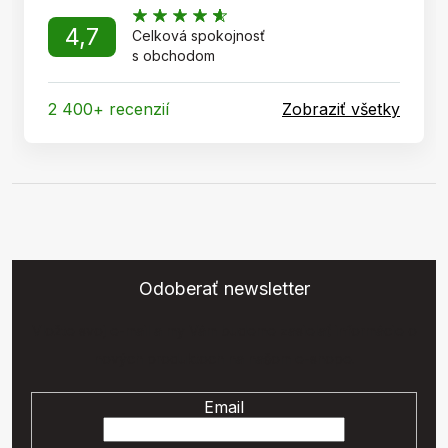
4,7
Celková spokojnosť
s obchodom
2 400+ recenzií
Zobraziť všetky
Odoberať newsletter
Vložte svoj e-mail a my Vám budeme zasielať informácie o
nových produktoch na našom e-shope.
Email