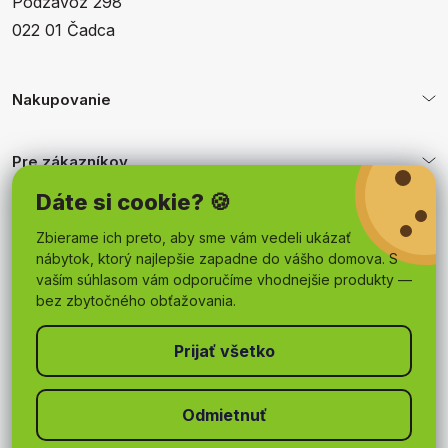
Podzávoz 298
022 01 Čadca
Nakupovanie
Pre zákazníkov
Dáte si cookie? 🍪
Obchodné podmienky
Zbierame ich preto, aby sme vám vedeli ukázať
nábytok, ktorý najlepšie zapadne do vášho domova. S
vaším súhlasom vám odporučíme vhodnejšie produkty —
bez zbytočného obťažovania.
Odmietnuť
Copyright 2026
mojnabytok.sk
. Všetky práva vyhradené.
Upraviť nastavenie cookies