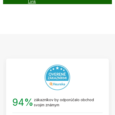
Link
Z
á
p
ä
t
i
e
94%
zákazníkov by odporúčalo obchod
svojim známym