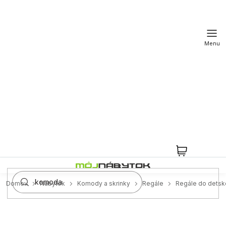
Prejsť
na
obsah
NÁKUPN
KOŠÍK
Domov
Nábytok
Komody a skrinky
Regále
Regále do detske