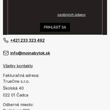
Vaše osobné údaje budú spracované podľa
podmienok ochrany
osobných údajov
.
PRIHLÁSIŤ SA
+421 233 323 492
info@mojnabytok.sk
Všetky kontakty
Fakturačná adresa:
TrueOne s.r.o.
Školská 40
022 01 Čadca
Odberné miesto: