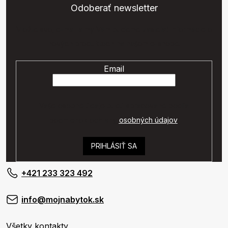
Odoberať newsletter
Vložte svoj e-mail a my Vám budeme zasielať informácie o
nových produktoch na našom e-shope.
Email
Vaše osobné údaje budú spracované podľa
podmienok ochrany
osobných údajov
.
PRIHLÁSIŤ SA
+421 233 323 492
info@mojnabytok.sk
Všetky kontakty