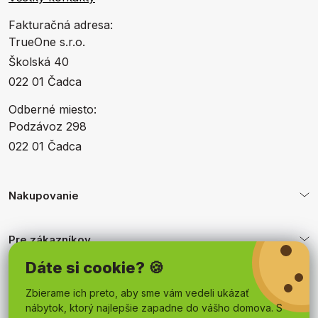
Fakturačná adresa:
TrueOne s.r.o.
Školská 40
022 01 Čadca
Odberné miesto:
Podzávoz 298
022 01 Čadca
Nakupovanie
Pre zákazníkov
Dáte si cookie? 🍪
Obchodné podmienky
Zbierame ich preto, aby sme vám vedeli ukázať
nábytok, ktorý najlepšie zapadne do vášho domova. S