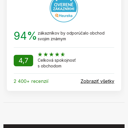
e
94%
zákazníkov by odporúčalo obchod
svojim známym
4,7
Celková spokojnosť
s obchodom
2 400+ recenzií
Zobraziť všetky