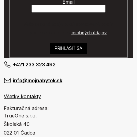
Email
Vaše osobné údaje budú spracované podľa
podmienok ochrany
osobných údajov
.
PRIHLÁSIŤ SA
+421 233 323 492
info@mojnabytok.sk
Všetky kontakty
Fakturačná adresa:
TrueOne s.r.o.
Školská 40
022 01 Čadca