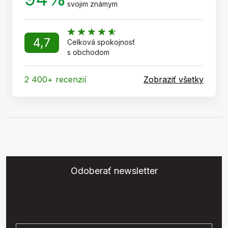
svojim známym
4,7
Celková spokojnosť
s obchodom
2 400+ recenzií
Zobraziť všetky
Odoberať newsletter
Vložte svoj e-mail a my Vám budeme zasielať informácie o
nových produktoch na našom e-shope.