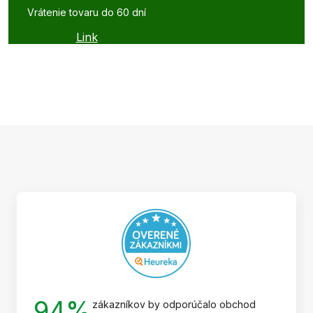
Vrátenie tovaru do 60 dní
Link
Z
á
p
ä
t
i
e
94%
zákazníkov by odporúčalo obchod