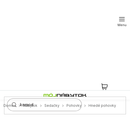
Prejsť
na
obsah
NÁKUPN
KOŠÍK
Domov
Nábytok
Sedačky
Pohovky
Hnedé pohovky