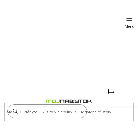
Prejsť
na
obsah
NÁKUPN
KOŠÍK
Domov
Nábytok
Stoly a stolíky
Jedálenské stoly