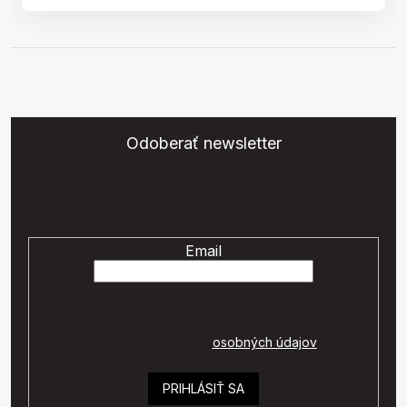
Odoberať newsletter
Vložte svoj e-mail a my Vám budeme zasielať informácie o
nových produktoch na našom e-shope.
Email
Vaše osobné údaje budú spracované podľa
podmienok ochrany
osobných údajov
.
PRIHLÁSIŤ SA