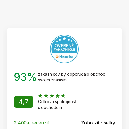
Z
á
p
ä
t
i
e
93%
zákazníkov by odporúčalo obchod
svojim známym
4,7
Celková spokojnosť
s obchodom
2 400+ recenzií
Zobraziť všetky