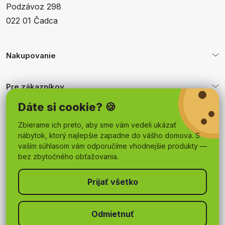
Podzávoz 298
022 01 Čadca
Nakupovanie
Pre zákazníkov
Dáte si cookie? 🍪
Obchodné podmienky
Zbierame ich preto, aby sme vám vedeli ukázať
nábytok, ktorý najlepšie zapadne do vášho domova. S
vaším súhlasom vám odporučíme vhodnejšie produkty —
bez zbytočného obťažovania.
Odmietnuť
Copyright 2026
mojnabytok.sk
. Všetky práva vyhradené.