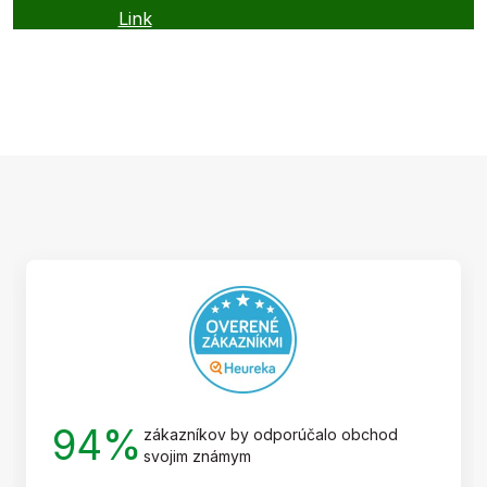
Link
Z
á
p
ä
t
i
e
94%
zákazníkov by odporúčalo obchod
svojim známym