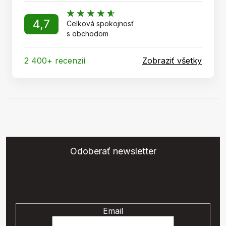
4,7
Celková spokojnosť
s obchodom
2 400+ recenzií
Zobraziť všetky
Odoberať newsletter
Vložte svoj e-mail a my Vám budeme zasielať informácie o
nových produktoch na našom e-shope.
Email