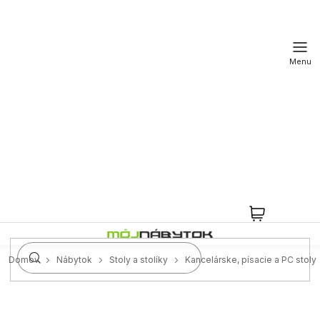
Prejsť
na
obsah
NÁKUPN
KOŠÍK
Domov
Nábytok
Stoly a stolíky
Kancelárske, písacie a PC stoly