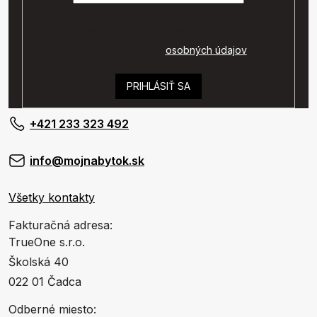
Vaše osobné údaje budú spracované podľa
podmienok ochrany
osobných údajov
.
PRIHLÁSIŤ SA
+421 233 323 492
info@mojnabytok.sk
Všetky kontakty
Fakturačná adresa:
TrueOne s.r.o.
Školská 40
022 01 Čadca
Odberné miesto: