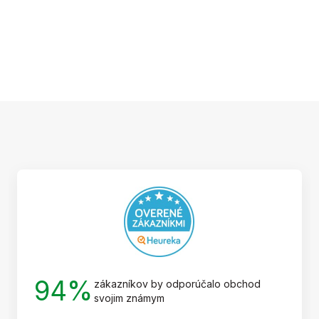
Z
á
p
ä
t
i
e
94%
zákazníkov by odporúčalo obchod
svojim známym