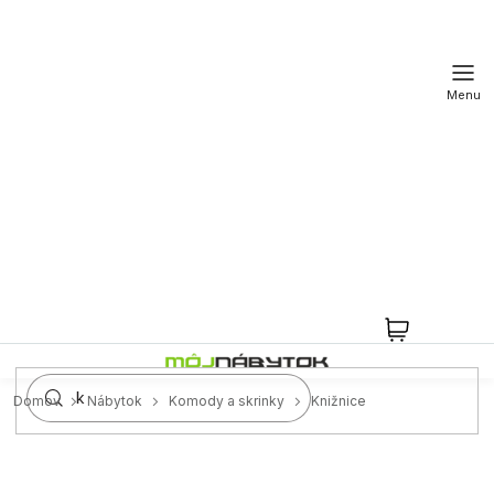
Prejsť
na
obsah
NÁKUPN
KOŠÍK
Domov
Nábytok
Komody a skrinky
Knižnice