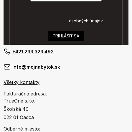
Vaše osobné údaje budú spracované podľa
podmienok ochrany
osobných údajov
.
PRIHLÁSIŤ SA
+421 233 323 492
info@mojnabytok.sk
Všetky kontakty
Fakturačná adresa:
TrueOne s.r.o.
Školská 40
022 01 Čadca
Odberné miesto: