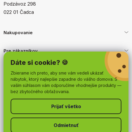
Podzávoz 298
022 01 Čadca
Nakupovanie
Pre zákazníkov
Dáte si cookie? 🍪
Obchodné podmienky
Zbierame ich preto, aby sme vám vedeli ukázať
nábytok, ktorý najlepšie zapadne do vášho domova. S
vaším súhlasom vám odporučíme vhodnejšie produkty —
bez zbytočného obťažovania.
Odmietnuť
Copyright 2026
mojnabytok.sk
. Všetky práva vyhradené.