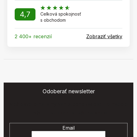
4,7
Celková spokojnosť
s obchodom
2 400+ recenzií
Zobraziť všetky
Odoberať newsletter
Vložte svoj e-mail a my Vám budeme zasielať informácie o
nových produktoch na našom e-shope.
Email