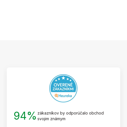
Z
á
p
ä
t
i
e
94%
zákazníkov by odporúčalo obchod
svojim známym