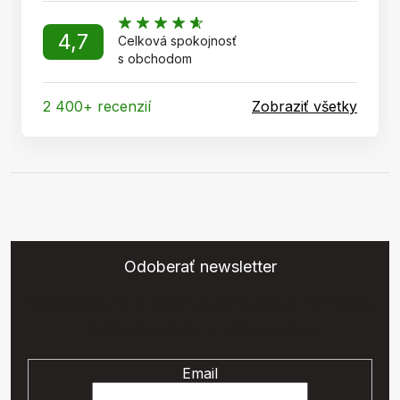
4,7
Celková spokojnosť
s obchodom
2 400+ recenzií
Zobraziť všetky
Odoberať newsletter
Vložte svoj e-mail a my Vám budeme zasielať informácie o
nových produktoch na našom e-shope.
Email