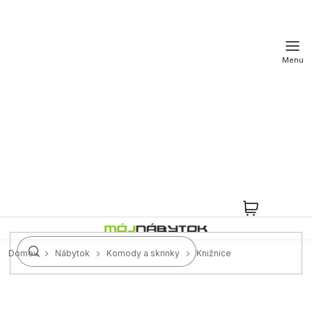
Prejsť
na
obsah
NÁKUPN
KOŠÍK
Domov
Nábytok
Komody a skrinky
Knižnice