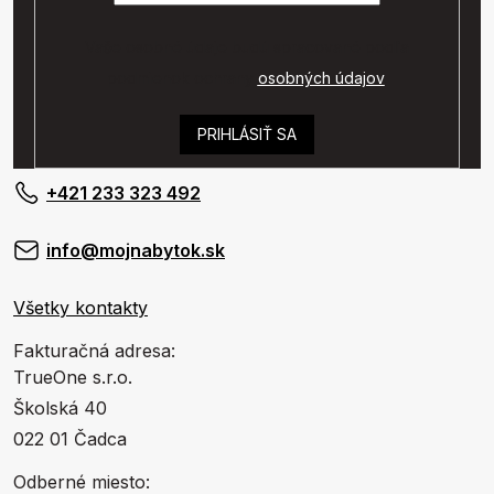
Vaše osobné údaje budú spracované podľa
podmienok ochrany
osobných údajov
.
PRIHLÁSIŤ SA
+421 233 323 492
info@mojnabytok.sk
Všetky kontakty
Fakturačná adresa:
TrueOne s.r.o.
Školská 40
022 01 Čadca
Odberné miesto: