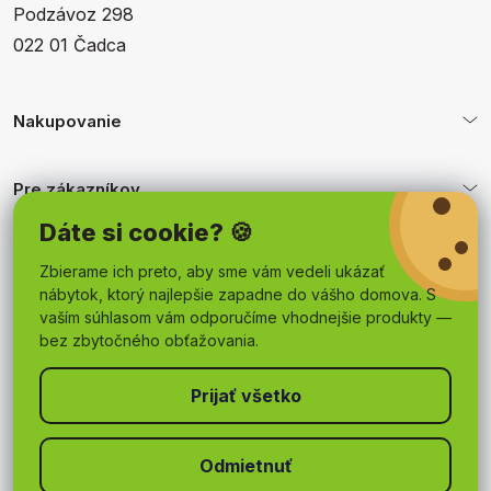
Podzávoz 298
022 01 Čadca
Nakupovanie
Pre zákazníkov
Dáte si cookie? 🍪
Obchodné podmienky
Zbierame ich preto, aby sme vám vedeli ukázať
nábytok, ktorý najlepšie zapadne do vášho domova. S
vaším súhlasom vám odporučíme vhodnejšie produkty —
bez zbytočného obťažovania.
Odmietnuť
Copyright 2026
mojnabytok.sk
. Všetky práva vyhradené.