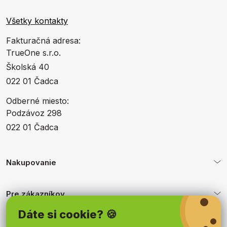
Všetky kontakty
Fakturačná adresa:
TrueOne s.r.o.
Školská 40
022 01 Čadca
Odberné miesto:
Podzávoz 298
022 01 Čadca
Nakupovanie
Pre zákazníkov
Dáte si cookie? 🍪
Obchodné podmienky