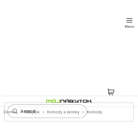
Prejsť
na
obsah
NÁKUPN
KOŠÍK
Domov
Nábytok
Komody a skrinky
Komody