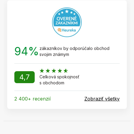
t
i
e
94%
zákazníkov by odporúčalo obchod
svojim známym
4,7
Celková spokojnosť
s obchodom
2 400+ recenzií
Zobraziť všetky