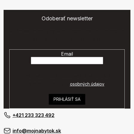
Odoberať newsletter
Vložte svoj e-mail a my Vám budeme zasielať informácie o
nových produktoch na našom e-shope.
Email
Vaše osobné údaje budú spracované podľa
podmienok ochrany
osobných údajov
.
PRIHLÁSIŤ SA
+421 233 323 492
info@mojnabytok.sk