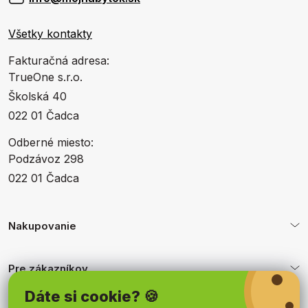
Všetky kontakty
Fakturačná adresa:
TrueOne s.r.o.
Školská 40
022 01 Čadca
Odberné miesto:
Podzávoz 298
022 01 Čadca
Nakupovanie
Pre zákazníkov
Dáte si cookie? 🍪