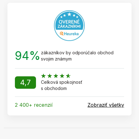
t
i
e
94%
zákazníkov by odporúčalo obchod
svojim známym
4,7
Celková spokojnosť
s obchodom
2 400+ recenzií
Zobraziť všetky