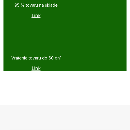
95 % tovaru na sklade
Link
Vrátenie tovaru do 60 dní
Link
Z
á
p
ä