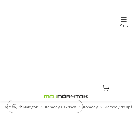
Prejsť
na
obsah
NÁKUPN
KOŠÍK
Domov
Nábytok
Komody a skrinky
Komody
Komody do spá