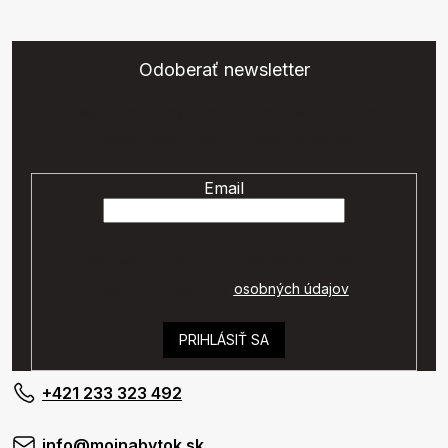
Odoberať newsletter
Vložte svoj e-mail a my Vám budeme zasielať informácie o
nových produktoch na našom e-shope.
Email
Vaše osobné údaje budú spracované podľa
podmienok ochrany
osobných údajov
.
PRIHLÁSIŤ SA
+421 233 323 492
info@mojnabytok.sk