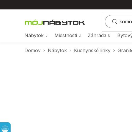
Prejsť
na
obsah
Nábytok
Miestnosti
Záhrada
Bytový
Domov
Nábytok
Kuchynské linky
Grani