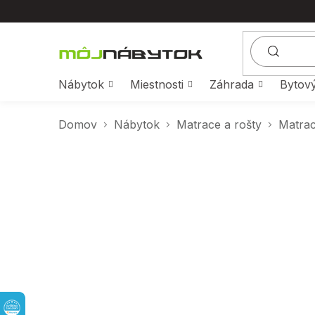
Prejsť
na
obsah
Nábytok
Miestnosti
Záhrada
Bytový
Domov
Nábytok
Matrace a rošty
Matra