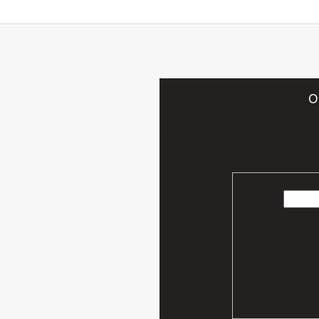
O
Vložte svoj e-mail a my Vám bud
Vaše osobn
podmien