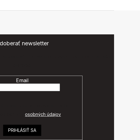
doberať newsletter
eme zasielať informácie o nových produktoch na našom
e-shope.
Email
é údaje budú spracované podľa
ok ochrany
osobných údajov
.
PRIHLÁSIŤ SA