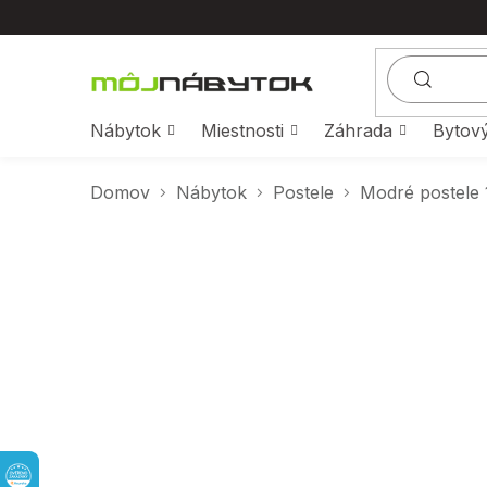
Prejsť
na
obsah
Nábytok
Miestnosti
Záhrada
Bytový
Domov
Nábytok
Postele
Modré postele