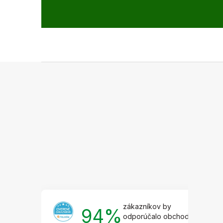
Z
á
p
ä
t
i
e
zákazníkov by
94%
odporúčalo obchod