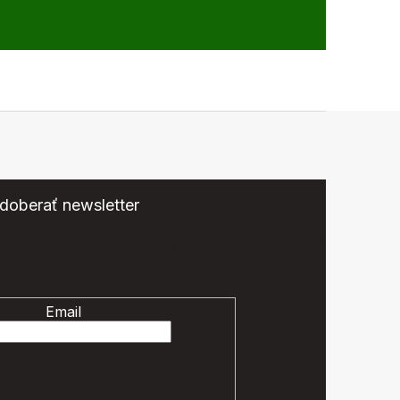
doberať newsletter
eme zasielať informácie o nových produktoch na našom
e-shope.
Email
é údaje budú spracované podľa