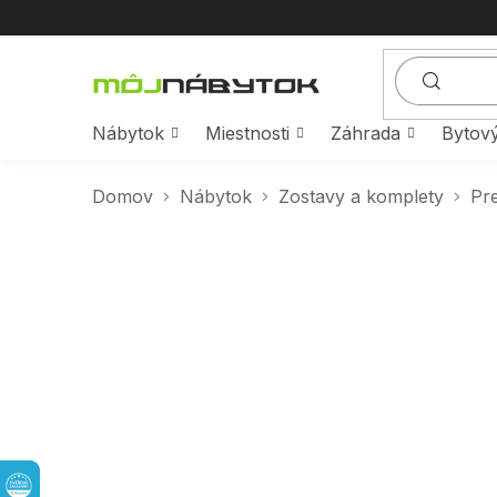
Prejsť
na
obsah
Nábytok
Miestnosti
Záhrada
Bytový
Domov
Nábytok
Zostavy a komplety
Pr