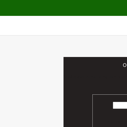
O
Vložte svoj e-mail a my Vám bud
Vaše osobn