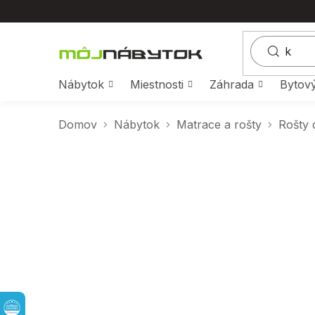
Prejsť
na
obsah
Nábytok
Miestnosti
Záhrada
Bytový
Domov
Nábytok
Matrace a rošty
Rošty 