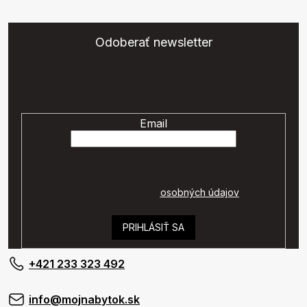
Odoberať newsletter
Vložte svoj e-mail a my Vám budeme zasielať informácie o
nových produktoch na našom e-shope.
Email
Vaše osobné údaje budú spracované podľa
podmienok ochrany
osobných údajov
.
PRIHLÁSIŤ SA
+421 233 323 492
info@mojnabytok.sk