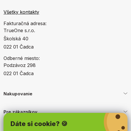
Všetky kontakty
Fakturačná adresa:
TrueOne s.r.o.
Školská 40
022 01 Čadca
Odberné miesto:
Podzávoz 298
022 01 Čadca
Nakupovanie
Pre zákazníkov
Dáte si cookie? 🍪
Obchodné podmienky