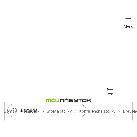
Prejsť
na
obsah
NÁKUPN
KOŠÍK
Domov
Nábytok
Stoly a stolíky
Konferenčné stolíky
Dreven