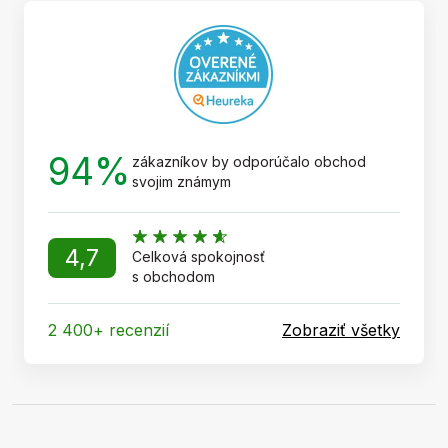
t
i
e
94%
zákazníkov by odporúčalo obchod
svojim známym
4,7
Celková spokojnosť
s obchodom
2 400+ recenzií
Zobraziť všetky