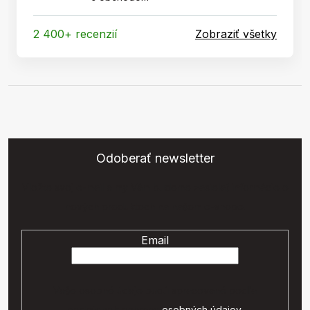
2 400+ recenzií
Zobraziť všetky
Odoberať newsletter
Vložte svoj e-mail a my Vám budeme zasielať informácie o
nových produktoch na našom e-shope.
Email
Vaše osobné údaje budú spracované podľa
podmienok ochrany
osobných údajov
.