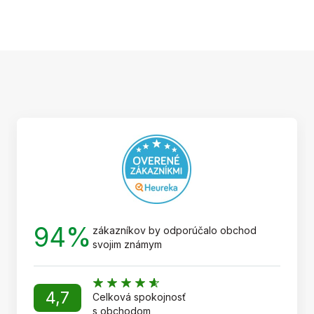
Z
á
p
ä
t
i
e
94%
zákazníkov by odporúčalo obchod
svojim známym
4,7
Celková spokojnosť
s obchodom