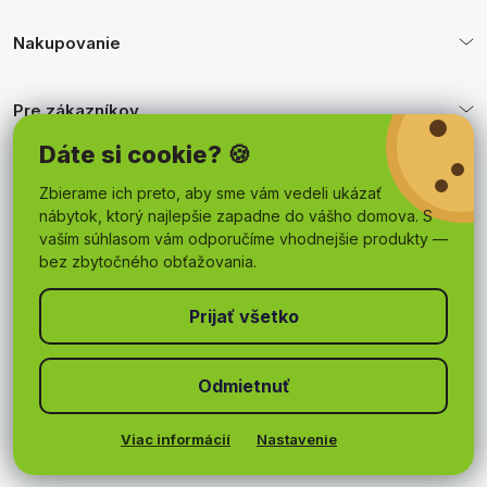
Nakupovanie
Pre zákazníkov
Dáte si cookie? 🍪
Obchodné podmienky
Zbierame ich preto, aby sme vám vedeli ukázať
nábytok, ktorý najlepšie zapadne do vášho domova. S
vaším súhlasom vám odporučíme vhodnejšie produkty —
bez zbytočného obťažovania.
Odmietnuť
Copyright 2026
mojnabytok.sk
. Všetky práva vyhradené.
Upraviť nastavenie cookies
Viac informácií
Nastavenie
Vytvoril Shoptet