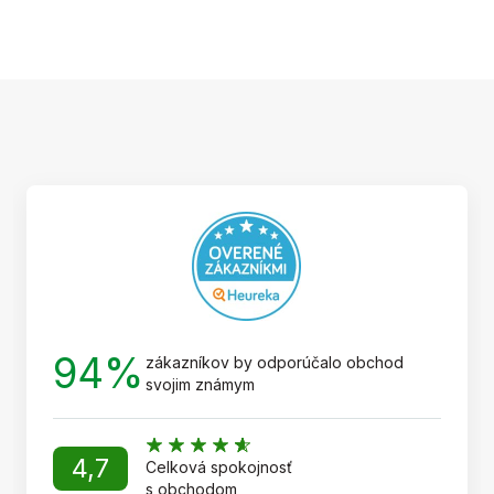
Z
á
p
ä
t
i
e
94%
zákazníkov by odporúčalo obchod
svojim známym
4,7
Celková spokojnosť
s obchodom