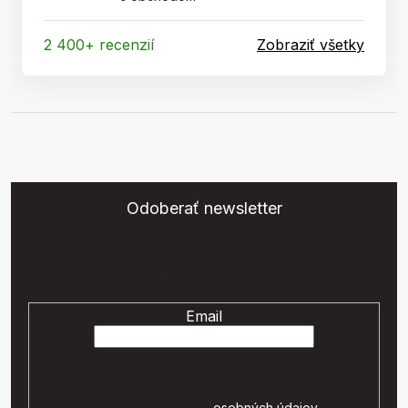
2 400+ recenzií
Zobraziť všetky
Odoberať newsletter
Vložte svoj e-mail a my Vám budeme zasielať informácie o
nových produktoch na našom e-shope.
Email
Vaše osobné údaje budú spracované podľa
podmienok ochrany
osobných údajov
.