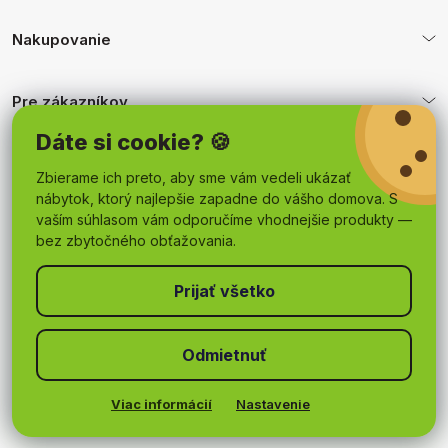
Nakupovanie
Pre zákazníkov
Dáte si cookie? 🍪
Obchodné podmienky
Zbierame ich preto, aby sme vám vedeli ukázať
nábytok, ktorý najlepšie zapadne do vášho domova. S
vaším súhlasom vám odporučíme vhodnejšie produkty —
bez zbytočného obťažovania.
Odmietnuť
Copyright 2026
mojnabytok.sk
. Všetky práva vyhradené.
Upraviť nastavenie cookies
Viac informácií
Nastavenie
Vytvoril Shoptet