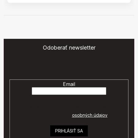
Odoberať newsletter
Vložte svoj e-mail a my Vám budeme zasielať informácie o
nových produktoch na našom e-shope.
Email
Vaše osobné údaje budú spracované podľa
podmienok ochrany
osobných údajov
.
PRIHLÁSIŤ SA