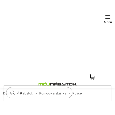
Prejsť
na
obsah
NÁKUPN
KOŠÍK
Domov
Nábytok
Komody a skrinky
Police