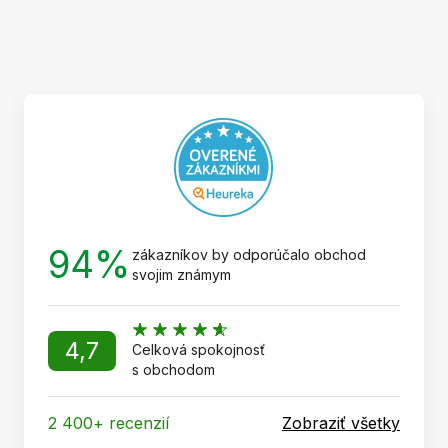
Z
á
p
ä
t
i
e
94%
zákazníkov by odporúčalo obchod
svojim známym
4,7
Celková spokojnosť
s obchodom
2 400+ recenzií
Zobraziť všetky