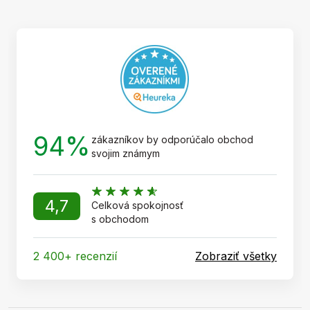
p
ä
t
i
e
94%
zákazníkov by odporúčalo obchod
svojim známym
4,7
Celková spokojnosť
s obchodom
2 400+ recenzií
Zobraziť všetky