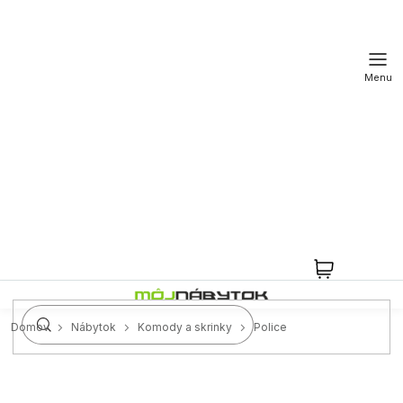
Prejsť
na
obsah
NÁKUPN
KOŠÍK
Domov
Nábytok
Komody a skrinky
Police