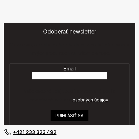
Odoberať newsletter
Vložte svoj e-mail a my Vám budeme zasielať informácie o
nových produktoch na našom e-shope.
Email
Vaše osobné údaje budú spracované podľa
podmienok ochrany
osobných údajov
.
PRIHLÁSIŤ SA
+421 233 323 492