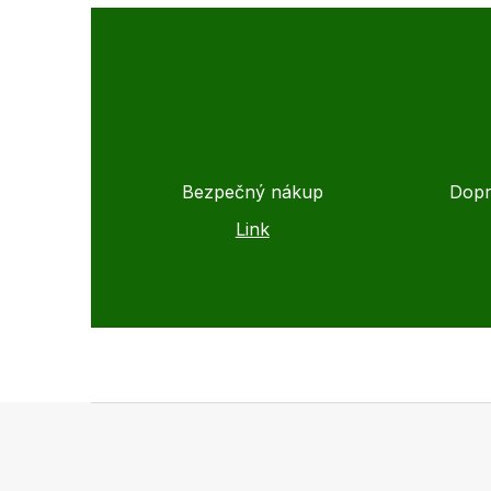
Bezpečný nákup
Dopr
Link
Z
á
p