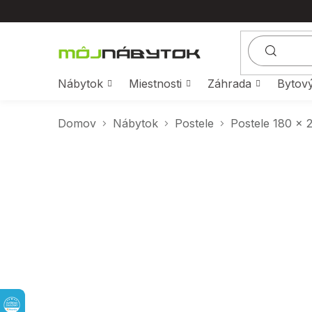
Prejsť
na
obsah
Nábytok
Miestnosti
Záhrada
Bytový
Domov
Nábytok
Postele
Postele 180 × 