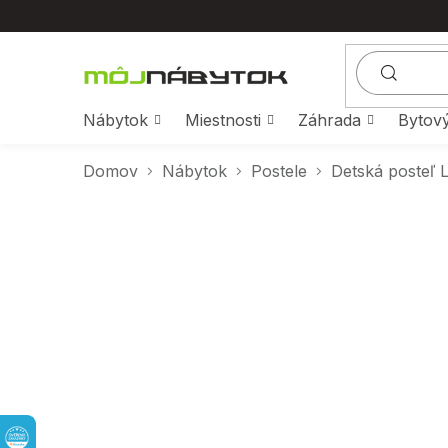
Prejsť
na
obsah
Nábytok
Miestnosti
Záhrada
Bytový
Domov
Nábytok
Postele
Detská posteľ