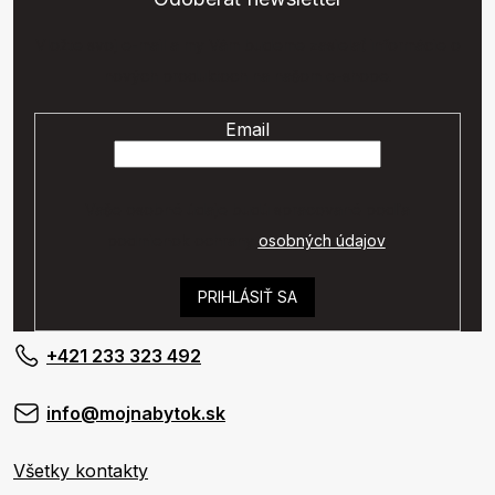
Vložte svoj e-mail a my Vám budeme zasielať informácie o
nových produktoch na našom e-shope.
Email
Vaše osobné údaje budú spracované podľa
podmienok ochrany
osobných údajov
.
PRIHLÁSIŤ SA
+421 233 323 492
info@mojnabytok.sk
Všetky kontakty