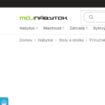
Prejsť
na
obsah
Nábytok
Miestnosti
Záhrada
Bytový
Domov
Nábytok
Stoly a stolíky
Príručné