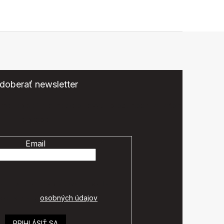
doberať newsletter
eme zasielať informácie o nových produktoch na našom
e-shope.
Email
é údaje budú spracované podľa
ok ochrany
osobných údajov
.
PRIHLÁSIŤ SA