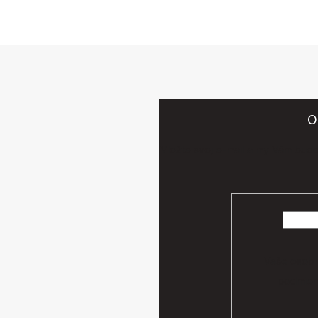
O
Vložte svoj e-mail a my Vám bud
Vaše osobn
podmien