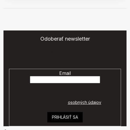
Odoberať newsletter
Vložte svoj e-mail a my Vám budeme zasielať informácie o
nových produktoch na našom e-shope.
Email
Vaše osobné údaje budú spracované podľa
podmienok ochrany
osobných údajov
.
PRIHLÁSIŤ SA