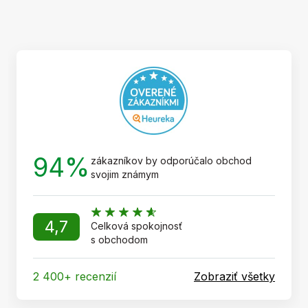
á
p
ä
t
i
e
94%
zákazníkov by odporúčalo obchod
svojim známym
4,7
Celková spokojnosť
s obchodom
2 400+ recenzií
Zobraziť všetky