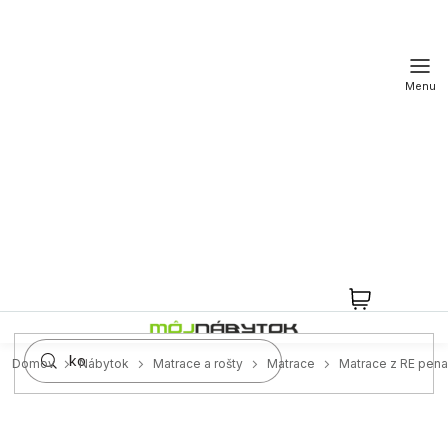
Prejsť
na
obsah
NÁKUPN
KOŠÍK
Domov
Nábytok
Matrace a rošty
Matrace
Matrace z RE pena