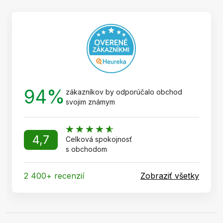
ä
t
i
e
94%
zákazníkov by odporúčalo obchod
svojim známym
4,7
Celková spokojnosť
s obchodom
2 400+ recenzií
Zobraziť všetky