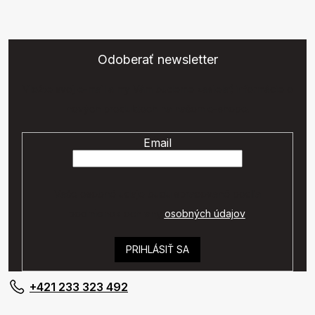
Odoberať newsletter
Vložte svoj e-mail a my Vám budeme zasielať informácie o
nových produktoch na našom e-shope.
Email
Vaše osobné údaje budú spracované podľa
podmienok ochrany
osobných údajov
.
PRIHLÁSIŤ SA
+421 233 323 492