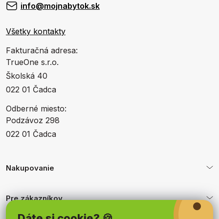
info@mojnabytok.sk
Všetky kontakty
Fakturačná adresa:
TrueOne s.r.o.
Školská 40
022 01 Čadca
Odberné miesto:
Podzávoz 298
022 01 Čadca
Nakupovanie
Pre zákazníkov
Dáte si cookie? 🍪