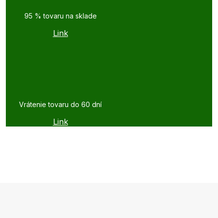
95 % tovaru na sklade
Link
Vrátenie tovaru do 60 dní
Link
Z
á
p