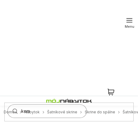
Prejsť
na
obsah
NÁKUPN
KOŠÍK
Domov
Nábytok
Šatníkové skrine
Skrine do spálne
Šatníkov