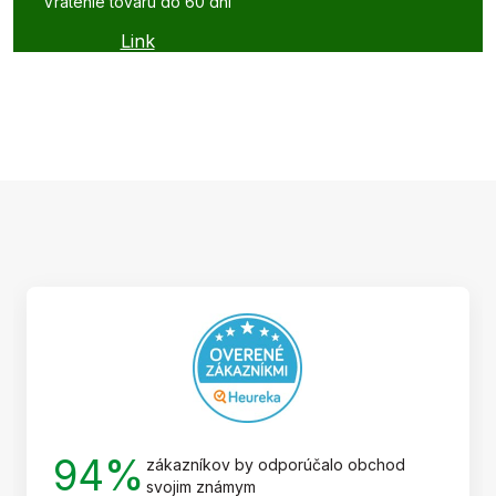
Vrátenie tovaru do 60 dní
Link
Z
á
p
ä
t
i
e
94%
zákazníkov by odporúčalo obchod
svojim známym