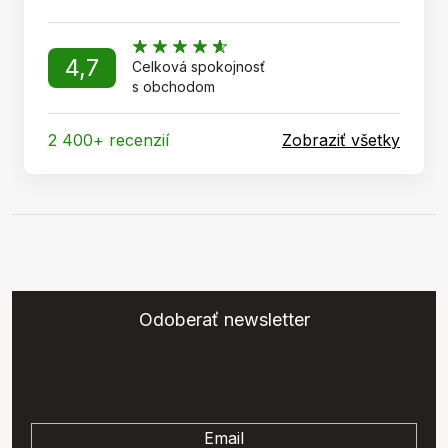
4,7
Celková spokojnosť
s obchodom
2 400+ recenzií
Zobraziť všetky
Odoberať newsletter
Vložte svoj e-mail a my Vám budeme zasielať informácie o
nových produktoch na našom e-shope.
Email