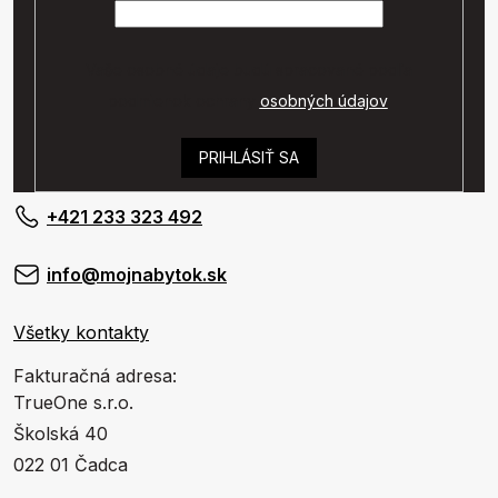
Vaše osobné údaje budú spracované podľa
podmienok ochrany
osobných údajov
.
PRIHLÁSIŤ SA
+421 233 323 492
info@mojnabytok.sk
Všetky kontakty
Fakturačná adresa:
TrueOne s.r.o.
Školská 40
022 01 Čadca