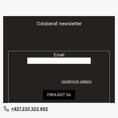
Odoberať newsletter
Vložte svoj e-mail a my Vám budeme zasielať informácie o
nových produktoch na našom e-shope.
Email
Vaše osobné údaje budú spracované podľa
podmienok ochrany
osobných údajov
.
PRIHLÁSIŤ SA
+421 233 323 492