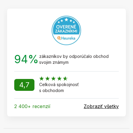
ä
t
i
e
94%
zákazníkov by odporúčalo obchod
svojim známym
4,7
Celková spokojnosť
s obchodom
2 400+ recenzií
Zobraziť všetky